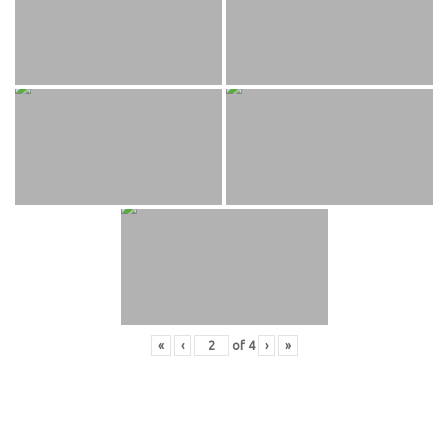
«
‹
of
4
›
»