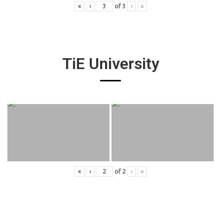
«
‹
of
3
›
»
TiE University
«
‹
of
2
›
»