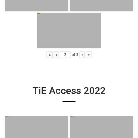
«
‹
of
3
›
»
TiE Access 2022