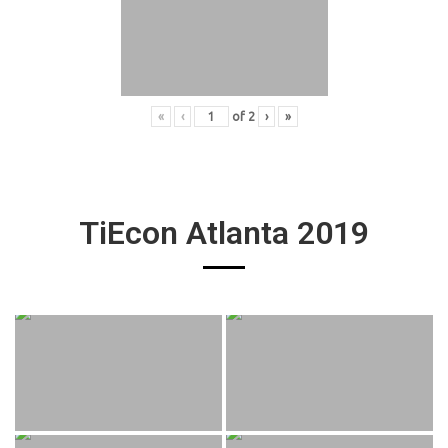
«
‹
of
2
›
»
TiEcon Atlanta 2019