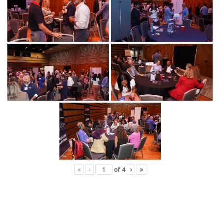
«
‹
of
4
›
»