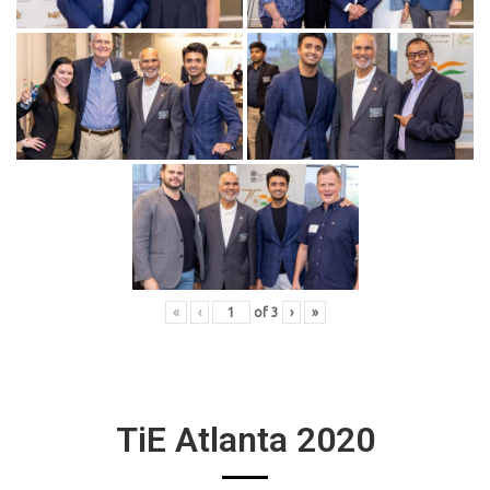
«
‹
of
3
›
»
TiE Atlanta 2020